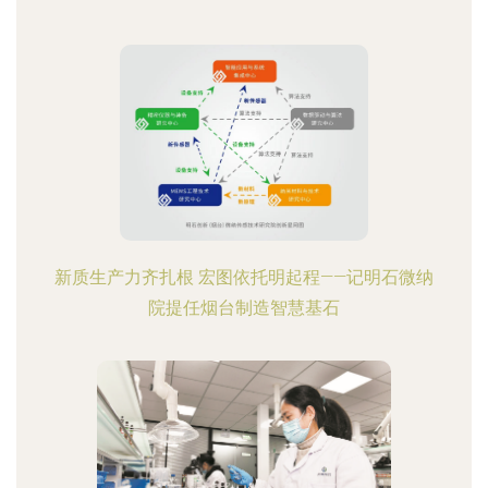
新质生产力齐扎根 宏图依托明起程——记明石微纳
院提任烟台制造智慧基石