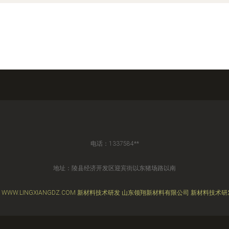
电话：1337584**
地址：陵县经济开发区迎宾街以东猪场路以南
6
WWW.LINGXIANGDZ.COM
新材料技术研发
山东领翔新材料有限公司
新材料技术研