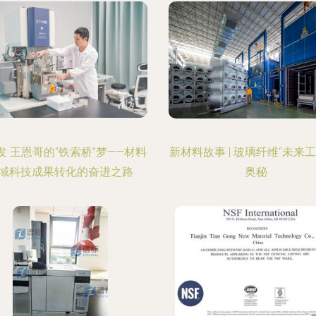
发 王恩哥的“铁索桥”梦——材料
新材料故事 | 玻璃纤维“未来工
域科技成果转化的奋进之路
奥秘